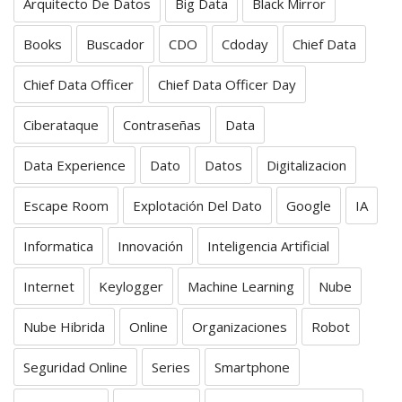
Arquitecto De Datos
Big Data
Black Mirror
Books
Buscador
CDO
Cdoday
Chief Data
Chief Data Officer
Chief Data Officer Day
Ciberataque
Contraseñas
Data
Data Experience
Dato
Datos
Digitalizacion
Escape Room
Explotación Del Dato
Google
IA
Informatica
Innovación
Inteligencia Artificial
Internet
Keylogger
Machine Learning
Nube
Nube Hibrida
Online
Organizaciones
Robot
Seguridad Online
Series
Smartphone