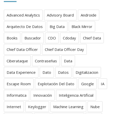
Advanced Analytics
Advisory Board
Androide
Arquitecto De Datos
Big Data
Black Mirror
Books
Buscador
CDO
Cdoday
Chief Data
Chief Data Officer
Chief Data Officer Day
Ciberataque
Contraseñas
Data
Data Experience
Dato
Datos
Digitalizacion
Escape Room
Explotación Del Dato
Google
IA
Informatica
Innovación
Inteligencia Artificial
Internet
Keylogger
Machine Learning
Nube