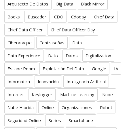
Arquitecto De Datos
Big Data
Black Mirror
Books
Buscador
CDO
Cdoday
Chief Data
Chief Data Officer
Chief Data Officer Day
Ciberataque
Contraseñas
Data
Data Experience
Dato
Datos
Digitalizacion
Escape Room
Explotación Del Dato
Google
IA
Informatica
Innovación
Inteligencia Artificial
Internet
Keylogger
Machine Learning
Nube
Nube Hibrida
Online
Organizaciones
Robot
Seguridad Online
Series
Smartphone