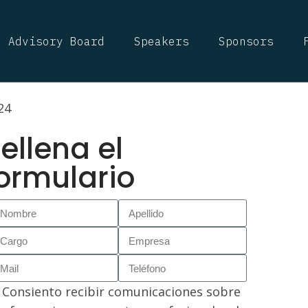
ritos
Advisory Board
Speakers
Sponsors
24
ellena el
ormulario
Consiento recibir comunicaciones sobre