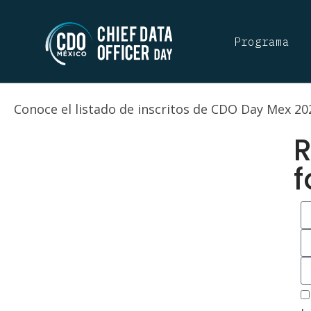
Listado de Insc
Programa
CDO Day Mex | 18 de Julio
Conoce el listado de inscritos de CDO Day Mex 20
R
f