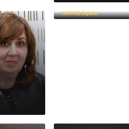
Ubaldo González
MAPFRE España