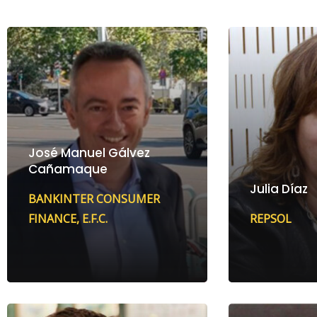
José Manuel Gálvez
Cañamaque
Julia Díaz
BANKINTER CONSUMER
FINANCE, E.F.C.
REPSOL