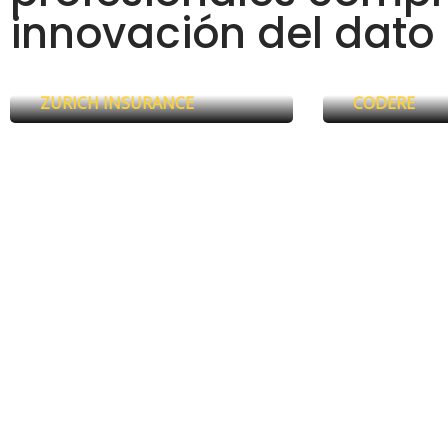
innovación del dato
Javier Yuste Heredero
Javier Mart
ZURICH INSURANCE
CODERE