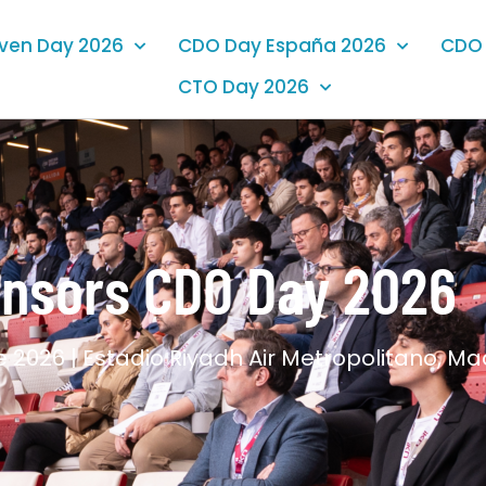
iven Day 2026
CDO Day España 2026
CDO 
CTO Day 2026
nsors CDO Day 2026
 2026 | Estadio Riyadh Air Metropolitano, Ma