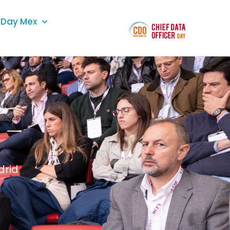
Day Mex
drid