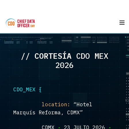
//
C
O
R
T
E
S
Í
A
CDO MEX
2026
CDO_MEX {
location:
“Hotel
Marquís Reforma, CDMX”
CDMX
·
23 JULIO 2026
·