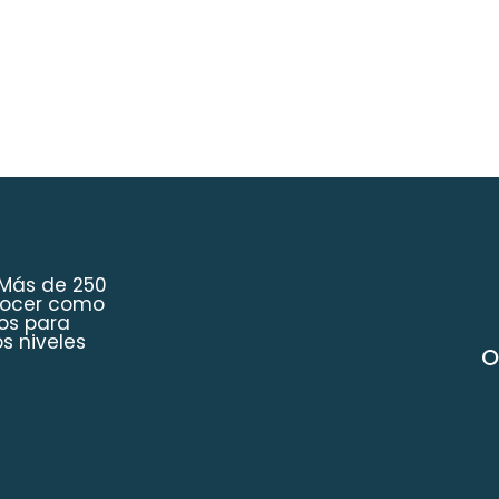
 Más de 250
onocer como
os para
s niveles
O