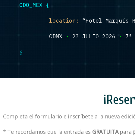
CDO_MEX {
location:
“Hotel Marquís R
CDMX
·
23 JULIO 2026
·
7ª 
}
¡Reser
Completa el formulario e inscríbete a la nueva edici
* Te recordamos que la entrada es
GRATUITA
para