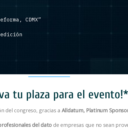
eforma, CDMX”
edición
va tu plaza para el evento!
ón del congreso, gracias a
Alldatum, Platinum Sponso
profesionales del dato
de empresas que no sean provee