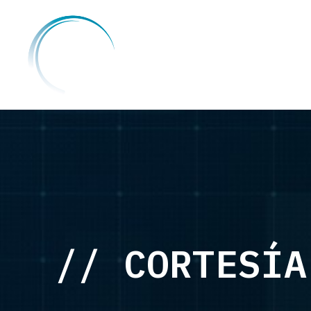
//
CDO MEX