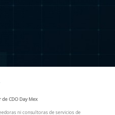
*
r de
CDO Day Mex
doras ni consultoras de servicios de